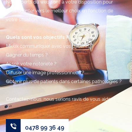
Nos experts du web sont à votre disposition pour
vous orienter vers le meilleur choix en fonction de
votre situation.
Quels sont vos objectifs ?
Mieux communiquer avec vos patients ?
Gagner du temps ?
Assoir votre notoriété ?
Diffuser une image professionnelle ?
Obtenir plus de patients dans certaines pathologies ?
Contactez-nous, nous serions ravis de vous aider !
0478 99 36 49